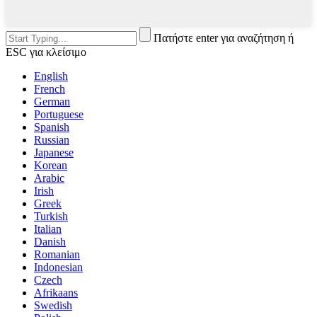
Πατήστε enter για αναζήτηση ή
ESC για κλείσιμο
English
French
German
Portuguese
Spanish
Russian
Japanese
Korean
Arabic
Irish
Greek
Turkish
Italian
Danish
Romanian
Indonesian
Czech
Afrikaans
Swedish