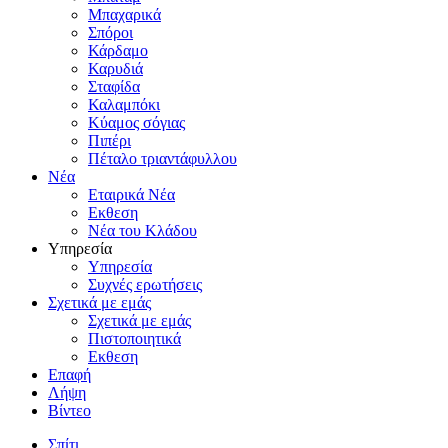
Μπαχαρικά
Σπόροι
Κάρδαμο
Καρυδιά
Σταφίδα
Καλαμπόκι
Κύαμος σόγιας
Πιπέρι
Πέταλο τριαντάφυλλου
Νέα
Εταιρικά Νέα
Εκθεση
Νέα του Κλάδου
Υπηρεσία
Υπηρεσία
Συχνές ερωτήσεις
Σχετικά με εμάς
Σχετικά με εμάς
Πιστοποιητικά
Εκθεση
Επαφή
Λήψη
Βίντεο
Σπίτι