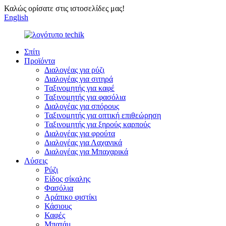
Καλώς ορίσατε στις ιστοσελίδες μας!
English
Σπίτι
Προϊόντα
Διαλογέας για ρύζι
Διαλογέας για σιτηρά
Ταξινομητής για καφέ
Ταξινομητής για φασόλια
Διαλογέας για σπόρους
Ταξινομητής για οπτική επιθεώρηση
Ταξινομητής για ξηρούς καρπούς
Διαλογέας για φρούτα
Διαλογέας για Λαχανικά
Διαλογέας για Μπαχαρικά
Λύσεις
Ρύζι
Είδος σίκαλης
Φασόλια
Αράπικο φιστίκι
Κάσιους
Καφές
Μπατάμ