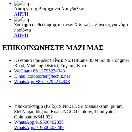
Λύση για τη Βιομηχανία Αμυγδάλων
ΛΗΨΗ
Σύστημα επιθεώρησης ακτίνων Χ διπλής ενέργειας για χύμα
προϊόντα
ΛΗΨΗ
ΕΠΙΚΟΙΝΩΝΗΣΤΕ ΜΑΖΙ ΜΑΣ
Κεντρικά Γραφεία (Κίνα): No.118Lane 3509 South Hongmei
Road, Minhang District, Σαγκάη, Κίνα
WeChat:
+86 13795234948
E-mail:
colorsorter@techik.net
WhatsApp:
+86 13795234948
Υποκατάστημα (Ινδία): S.No.:13, Sri Mahalakshmi puram
SM Nagar, ldigarai Road, NGGO Colony, Thudiyalur,
Coimbatore-641 022
WhatsApp:
919600402835
WhatsApp:
919600403249