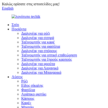
Καλώς ορίσατε στις ιστοσελίδες μας!
English
Σπίτι
Προϊόντα
Διαλογέας για ρύζι
Διαλογέας για σιτηρά
Ταξινομητής για καφέ
Ταξινομητής για φασόλια
Διαλογέας για σπόρους
Ταξινομητής για οπτική επιθεώρηση
Ταξινομητής για ξηρούς καρπούς
Διαλογέας για φρούτα
Διαλογέας για Λαχανικά
Διαλογέας για Μπαχαρικά
Λύσεις
Ρύζι
Είδος σίκαλης
Φασόλια
Αράπικο φιστίκι
Κάσιους
Καφές
Μπατάμ