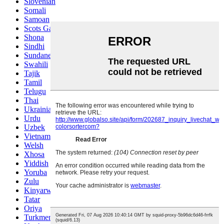
Slovenian
Somali
Samoan
Scots Gaelic
Shona
Sindhi
Sundanese
Swahili
Tajik
Tamil
Telugu
Thai
Ukrainian
Urdu
Uzbek
Vietnamese
Welsh
Xhosa
Yiddish
Yoruba
Zulu
Kinyarwanda
Tatar
Oriya
Turkmen