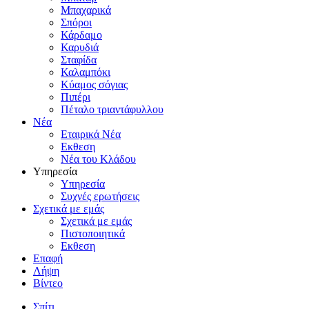
Μπαχαρικά
Σπόροι
Κάρδαμο
Καρυδιά
Σταφίδα
Καλαμπόκι
Κύαμος σόγιας
Πιπέρι
Πέταλο τριαντάφυλλου
Νέα
Εταιρικά Νέα
Εκθεση
Νέα του Κλάδου
Υπηρεσία
Υπηρεσία
Συχνές ερωτήσεις
Σχετικά με εμάς
Σχετικά με εμάς
Πιστοποιητικά
Εκθεση
Επαφή
Λήψη
Βίντεο
Σπίτι