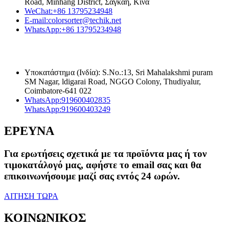
Road, Minhang District, Σαγκάη, Κίνα
WeChat:
+86 13795234948
E-mail:
colorsorter@techik.net
WhatsApp:
+86 13795234948
Υποκατάστημα (Ινδία): S.No.:13, Sri Mahalakshmi puram
SM Nagar, ldigarai Road, NGGO Colony, Thudiyalur,
Coimbatore-641 022
WhatsApp:
919600402835
WhatsApp:
919600403249
ΕΡΕΥΝΑ
Για ερωτήσεις σχετικά με τα προϊόντα μας ή τον
τιμοκατάλογό μας, αφήστε το email σας και θα
επικοινωνήσουμε μαζί σας εντός 24 ωρών.
ΑΙΤΗΣΗ ΤΩΡΑ
ΚΟΙΝΩΝΙΚΟΣ