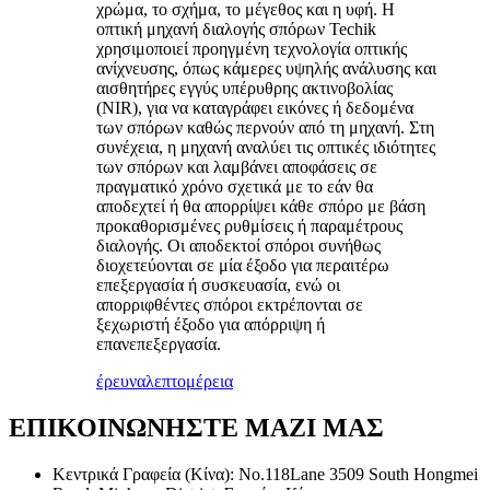
χρώμα, το σχήμα, το μέγεθος και η υφή. Η
οπτική μηχανή διαλογής σπόρων Techik
χρησιμοποιεί προηγμένη τεχνολογία οπτικής
ανίχνευσης, όπως κάμερες υψηλής ανάλυσης και
αισθητήρες εγγύς υπέρυθρης ακτινοβολίας
(NIR), για να καταγράφει εικόνες ή δεδομένα
των σπόρων καθώς περνούν από τη μηχανή. Στη
συνέχεια, η μηχανή αναλύει τις οπτικές ιδιότητες
των σπόρων και λαμβάνει αποφάσεις σε
πραγματικό χρόνο σχετικά με το εάν θα
αποδεχτεί ή θα απορρίψει κάθε σπόρο με βάση
προκαθορισμένες ρυθμίσεις ή παραμέτρους
διαλογής. Οι αποδεκτοί σπόροι συνήθως
διοχετεύονται σε μία έξοδο για περαιτέρω
επεξεργασία ή συσκευασία, ενώ οι
απορριφθέντες σπόροι εκτρέπονται σε
ξεχωριστή έξοδο για απόρριψη ή
επανεπεξεργασία.
έρευνα
λεπτομέρεια
ΕΠΙΚΟΙΝΩΝΗΣΤΕ ΜΑΖΙ ΜΑΣ
Κεντρικά Γραφεία (Κίνα): No.118Lane 3509 South Hongmei