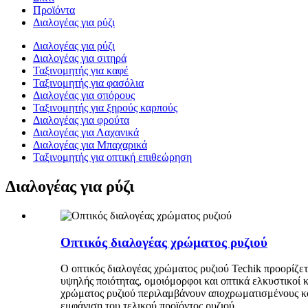
Προϊόντα
Διαλογέας για ρύζι
Διαλογέας για ρύζι
Διαλογέας για σιτηρά
Ταξινομητής για καφέ
Ταξινομητής για φασόλια
Διαλογέας για σπόρους
Ταξινομητής για ξηρούς καρπούς
Διαλογέας για φρούτα
Διαλογέας για Λαχανικά
Διαλογέας για Μπαχαρικά
Ταξινομητής για οπτική επιθεώρηση
Διαλογέας για ρύζι
Οπτικός διαλογέας χρώματος ρυζιού
Ο οπτικός διαλογέας χρώματος ρυζιού Techik προορίζε
υψηλής ποιότητας, ομοιόμορφοι και οπτικά ελκυστικοί 
χρώματος ρυζιού περιλαμβάνουν αποχρωματισμένους κόκ
εμφάνιση του τελικού προϊόντος ρυζιού.