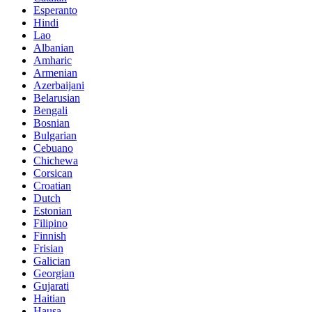
Esperanto
Hindi
Lao
Albanian
Amharic
Armenian
Azerbaijani
Belarusian
Bengali
Bosnian
Bulgarian
Cebuano
Chichewa
Corsican
Croatian
Dutch
Estonian
Filipino
Finnish
Frisian
Galician
Georgian
Gujarati
Haitian
Hausa