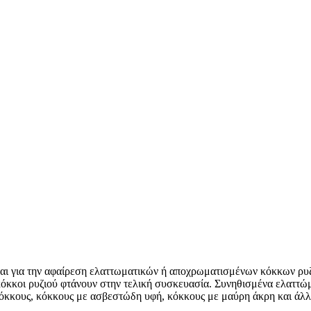
ται για την αφαίρεση ελαττωματικών ή αποχρωματισμένων κόκκων ρυζι
κόκκοι ρυζιού φτάνουν στην τελική συσκευασία. Συνηθισμένα ελαττώμα
κους, κόκκους με ασβεστώδη υφή, κόκκους με μαύρη άκρη και άλλα 