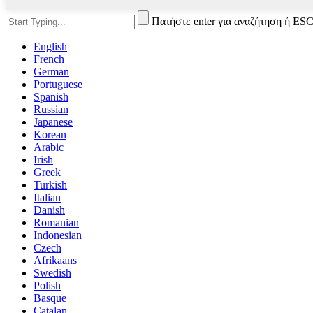
Πατήστε enter για αναζήτηση ή ESC
English
French
German
Portuguese
Spanish
Russian
Japanese
Korean
Arabic
Irish
Greek
Turkish
Italian
Danish
Romanian
Indonesian
Czech
Afrikaans
Swedish
Polish
Basque
Catalan