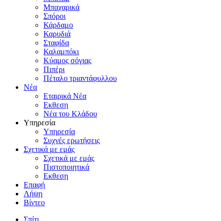
Μπαχαρικά
Σπόροι
Κάρδαμο
Καρυδιά
Σταφίδα
Καλαμπόκι
Κύαμος σόγιας
Πιπέρι
Πέταλο τριαντάφυλλου
Νέα
Εταιρικά Νέα
Εκθεση
Νέα του Κλάδου
Υπηρεσία
Υπηρεσία
Συχνές ερωτήσεις
Σχετικά με εμάς
Σχετικά με εμάς
Πιστοποιητικά
Εκθεση
Επαφή
Λήψη
Βίντεο
Σπίτι