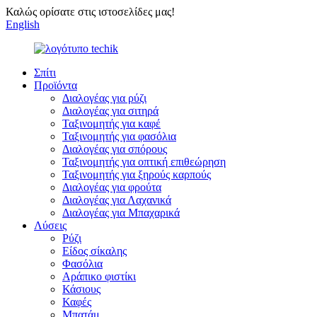
Καλώς ορίσατε στις ιστοσελίδες μας!
English
Σπίτι
Προϊόντα
Διαλογέας για ρύζι
Διαλογέας για σιτηρά
Ταξινομητής για καφέ
Ταξινομητής για φασόλια
Διαλογέας για σπόρους
Ταξινομητής για οπτική επιθεώρηση
Ταξινομητής για ξηρούς καρπούς
Διαλογέας για φρούτα
Διαλογέας για Λαχανικά
Διαλογέας για Μπαχαρικά
Λύσεις
Ρύζι
Είδος σίκαλης
Φασόλια
Αράπικο φιστίκι
Κάσιους
Καφές
Μπατάμ