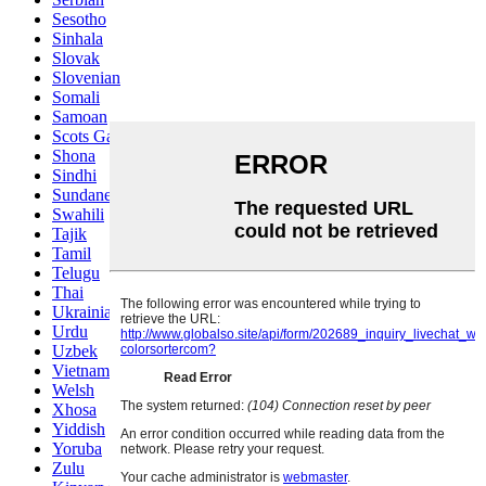
Sesotho
Sinhala
Slovak
Slovenian
Somali
Samoan
Scots Gaelic
Shona
Sindhi
Sundanese
Swahili
Tajik
Tamil
Telugu
Thai
Ukrainian
Urdu
Uzbek
Vietnamese
Welsh
Xhosa
Yiddish
Yoruba
Zulu