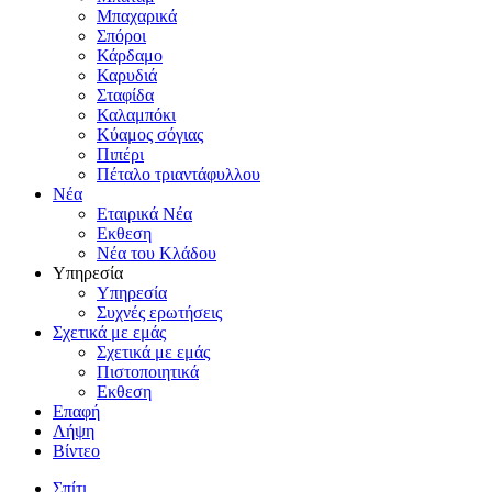
Μπαχαρικά
Σπόροι
Κάρδαμο
Καρυδιά
Σταφίδα
Καλαμπόκι
Κύαμος σόγιας
Πιπέρι
Πέταλο τριαντάφυλλου
Νέα
Εταιρικά Νέα
Εκθεση
Νέα του Κλάδου
Υπηρεσία
Υπηρεσία
Συχνές ερωτήσεις
Σχετικά με εμάς
Σχετικά με εμάς
Πιστοποιητικά
Εκθεση
Επαφή
Λήψη
Βίντεο
Σπίτι