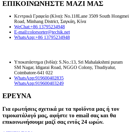
ΕΠΙΚΟΙΝΩΝΗΣΤΕ ΜΑΖΙ ΜΑΣ
Κεντρικά Γραφεία (Κίνα): No.118Lane 3509 South Hongmei
Road, Minhang District, Σαγκάη, Κίνα
WeChat:
+86 13795234948
E-mail:
colorsorter@techik.net
WhatsApp:
+86 13795234948
Υποκατάστημα (Ινδία): S.No.:13, Sri Mahalakshmi puram
SM Nagar, ldigarai Road, NGGO Colony, Thudiyalur,
Coimbatore-641 022
WhatsApp:
919600402835
WhatsApp:
919600403249
ΕΡΕΥΝΑ
Για ερωτήσεις σχετικά με τα προϊόντα μας ή τον
τιμοκατάλογό μας, αφήστε το email σας και θα
επικοινωνήσουμε μαζί σας εντός 24 ωρών.