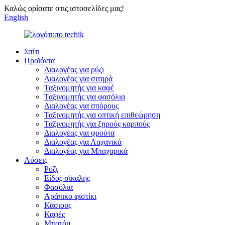
Καλώς ορίσατε στις ιστοσελίδες μας!
English
Σπίτι
Προϊόντα
Διαλογέας για ρύζι
Διαλογέας για σιτηρά
Ταξινομητής για καφέ
Ταξινομητής για φασόλια
Διαλογέας για σπόρους
Ταξινομητής για οπτική επιθεώρηση
Ταξινομητής για ξηρούς καρπούς
Διαλογέας για φρούτα
Διαλογέας για Λαχανικά
Διαλογέας για Μπαχαρικά
Λύσεις
Ρύζι
Είδος σίκαλης
Φασόλια
Αράπικο φιστίκι
Κάσιους
Καφές
Μπατάμ