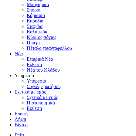
Μπαχαρικά
Σπόροι
Κάρδαμο
Καρυδιά
Σταφίδα
Καλαμπόκι
Κύαμος σόγιας
Πιπέρι
Πέταλο τριαντάφυλλου
Νέα
Εταιρικά Νέα
Εκθεση
Νέα του Κλάδου
Υπηρεσία
Υπηρεσία
Συχνές ερωτήσεις
Σχετικά με εμάς
Σχετικά με εμάς
Πιστοποιητικά
Εκθεση
Επαφή
Λήψη
Βίντεο
Σπίτι