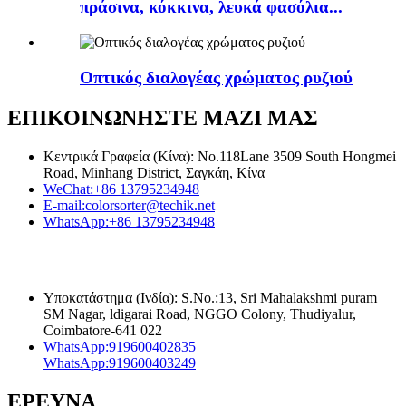
πράσινα, κόκκινα, λευκά φασόλια...
Οπτικός διαλογέας χρώματος ρυζιού
ΕΠΙΚΟΙΝΩΝΗΣΤΕ ΜΑΖΙ ΜΑΣ
Κεντρικά Γραφεία (Κίνα): No.118Lane 3509 South Hongmei
Road, Minhang District, Σαγκάη, Κίνα
WeChat:
+86 13795234948
E-mail:
colorsorter@techik.net
WhatsApp:
+86 13795234948
Υποκατάστημα (Ινδία): S.No.:13, Sri Mahalakshmi puram
SM Nagar, ldigarai Road, NGGO Colony, Thudiyalur,
Coimbatore-641 022
WhatsApp:
919600402835
WhatsApp:
919600403249
ΕΡΕΥΝΑ