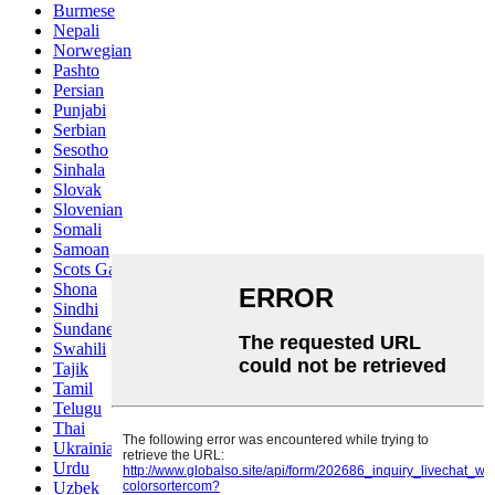
Burmese
Nepali
Norwegian
Pashto
Persian
Punjabi
Serbian
Sesotho
Sinhala
Slovak
Slovenian
Somali
Samoan
Scots Gaelic
Shona
Sindhi
Sundanese
Swahili
Tajik
Tamil
Telugu
Thai
Ukrainian
Urdu
Uzbek