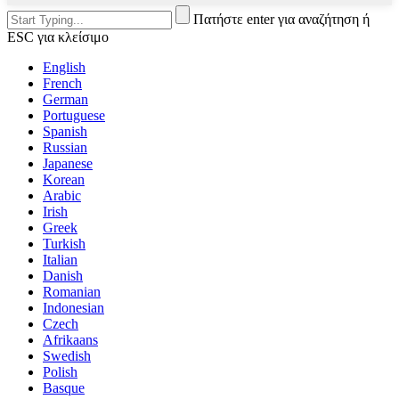
Πατήστε enter για αναζήτηση ή
ESC για κλείσιμο
English
French
German
Portuguese
Spanish
Russian
Japanese
Korean
Arabic
Irish
Greek
Turkish
Italian
Danish
Romanian
Indonesian
Czech
Afrikaans
Swedish
Polish
Basque