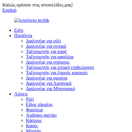
Καλώς ορίσατε στις ιστοσελίδες μας!
English
Σπίτι
Προϊόντα
Διαλογέας για ρύζι
Διαλογέας για σιτηρά
Ταξινομητής για καφέ
Ταξινομητής για φασόλια
Διαλογέας για σπόρους
Ταξινομητής για οπτική επιθεώρηση
Ταξινομητής για ξηρούς καρπούς
Διαλογέας για φρούτα
Διαλογέας για Λαχανικά
Διαλογέας για Μπαχαρικά
Λύσεις
Ρύζι
Είδος σίκαλης
Φασόλια
Αράπικο φιστίκι
Κάσιους
Καφές
Μπατάμ